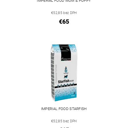
IMPERIAL FOOD MUM & PUPPY
€52,85 bez DPH
€65
IMPERIAL FOOD STARFISH
€52,85 bez DPH