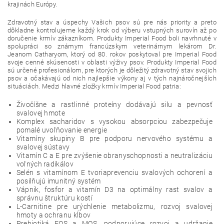
krajinách Európy.
Zdravotný stav a úspechy Vašich psov sú pre nás priority a preto
dôkladne kontrolujeme každý krok od výberu vstupných surovín až po
doručenie krmív zákazníkom. Produkty Imperial Food boli navrhnuté v
spolupráci so známym francúzskym veterinárnym lekárom Dr.
Jeanom Catharyom, ktorý od 80. rokov poskytoval pre Imperial Food
svoje cenné skúsenosti v oblasti výživy psov. Produkty Imperial Food
sú určené profesionálom, pre ktorých je dôležitý zdravotný stav svojich
psov a očakávajú od nich najlepšie výkony aj v tých najnáročnejších
situáciách. Medzi hlavné zložky krmív Imperial Food patria:
Živočíšne a rastlinné proteíny dodávajú silu a pevnosť
svalovej hmote
Komplex sacharidov s vysokou absorpciou zabezpečuje
pomalé uvoľňovanie energie
Vitamíny skupiny B pre podporu nervového systému a
svalovej sústavy
Vitamín C a E pre zvýšenie obranyschopnosti a neutralizáciu
voľných radikálov
Selén s vitamínom E tvoriaprevenciu svalových ochorení a
posilňujú imunitný systém
Vápnik, fosfor a vitamín D3 na optimálny rast svalov a
správnu štruktúru kostí
L-Carnitine pre urýchlenie metabolizmu, rozvoj svalovej
hmoty a ochranu kĺbov
Prebiotiká FOS a MOS, podporujúce rozvoj a udržanie