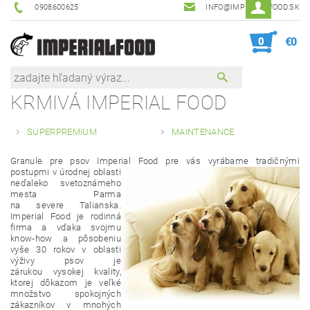
0908600625
INFO@IMPERIAL-FOOD.SK
0
€0
KRMIVÁ IMPERIAL FOOD
SUPERPREMIUM
MAINTENANCE
Granule pre psov Imperial Food pre vás vyrábame tradičnými
postupmi v úrodnej oblasti
neďaleko svetoznámeho
mesta Parma
na severe Talianska.
Imperial Food je rodinná
firma a vďaka svojmu
know-how a pôsobeniu
vyše 30 rokov v oblasti
výživy psov je
zárukou vysokej kvality,
ktorej dôkazom je veľké
množstvo spokojných
zákazníkov v mnohých