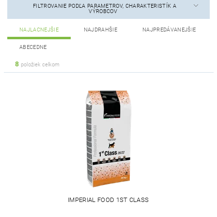
FILTROVANIE PODĽA PARAMETROV, CHARAKTERISTÍK A
VÝROBCOV
NAJLACNEJŠIE
NAJDRAHŠIE
NAJPREDÁVANEJŠIE
ABECEDNE
8
položiek celkom
IMPERIAL FOOD 1ST CLASS